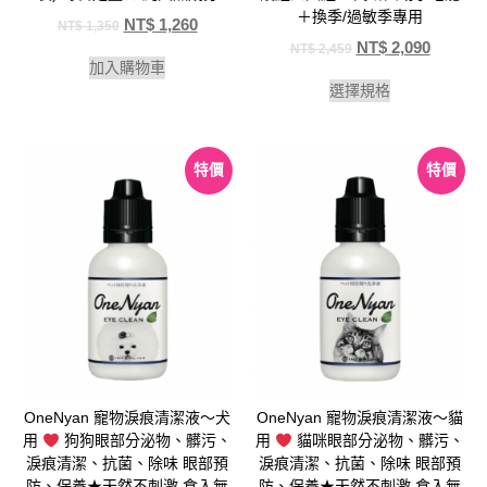
＋換季/過敏季專用
NT$
1,260
NT$
1,350
NT$
2,090
NT$
2,459
加入購物車
選擇規格
特價
特價
OneNyan 寵物淚痕清潔液～犬
OneNyan 寵物淚痕清潔液～貓
用
狗狗眼部分泌物、髒污、
用
貓咪眼部分泌物、髒污、
淚痕清潔、抗菌、除味 眼部預
淚痕清潔、抗菌、除味 眼部預
防、保養★天然不刺激 食入無
防、保養★天然不刺激 食入無