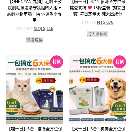
【ONENYAN 丸顏】老齡＋敏
【喵一日】6合1 貓咪全方位保
感肌毛孩進階守護組四入組 ♥️
健營養粉
15條盒裝 (獨立包
高齡寵物市場＋換季/過敏季專
裝) 每日定量★ 純天然成分
用
NT$
670
NT$
725
NT$
2,115
NT$
2,459
加入購物車
選擇規格
特價
特價
【喵一日】6合1 貓咪全方位保
【犬一日】6合1 狗狗全方位保