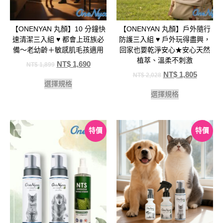
【ONENYAN 丸顏】10 分鐘快
【ONENYAN 丸顏】戶外隨行
速清潔三入組 ♥️ 都會上班族必
防護三入組 ♥️ 戶外玩得盡興，
備～老幼齡＋敏感肌毛孩適用
回家也要乾淨安心★安心天然
植萃、溫柔不刺激
NT$
1,690
NT$
1,899
NT$
1,805
NT$
2,028
選擇規格
選擇規格
特價
特價