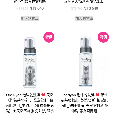
然不刺激★舔食無妨
異味★天然無毒 食入無妨
NT$
640
NT$
540
NT$
800
NT$
700
加入購物車
加入購物車
特價
特價
OneNyan 泡沫乾洗澡
天然
OneNyan 泡沫乾洗澡
活性
活性氨基酸核心_乾洗慕斯_敏
氨基酸核心_乾洗慕斯_敏感肌
感肌適用_狗狗用（遛狗外出必
適用_貓咪用 ★ 天然不刺激 免
備）★天然不刺激 免沖洗 舔食
沖洗 舔食沒問題