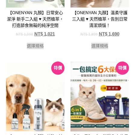
【ONENYAN 丸顏】日常安心
【ONENYAN 丸顏】溫柔守護
潔淨 新手二入組 ♥️ 天然植萃，
三入組 ♥️ 天然植萃，告別日常
打造舔食無礙的純淨空間
清潔煩惱！
NT$
1,021
NT$
1,690
NT$
1,098
NT$
1,899
選擇規格
選擇規格
特價
特價