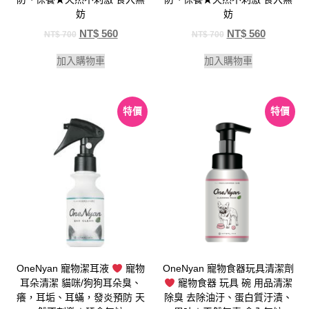
妨
妨
NT$
560
NT$
560
NT$
700
NT$
700
加入購物車
加入購物車
特價
特價
OneNyan 寵物潔耳液
寵物
OneNyan 寵物食器玩具清潔劑
耳朵清潔 貓咪/狗狗耳朵臭、
寵物食器 玩具 碗 用品清潔
癢，耳垢、耳蟎，發炎預防 天
除臭 去除油汙、蛋白質汙漬、