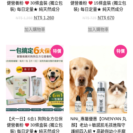
健營養粉
30條盒裝 (獨立包
健營養粉
15條盒裝 (獨立包
裝) 每日定量★ 純天然成分
裝) 每日定量★ 純天然成分
NT$
1,260
NT$
670
NT$
1,350
NT$
725
加入購物車
加入購物車
特價
特價
【犬一日】6合1 狗狗全方位保
NiNi_專屬優惠【ONENYAN 丸
健營養粉
30條盒裝 (獨立包
顏】老幼＋敏感肌毛孩進階守
裝) 每日定量★ 純天然成分
護組四入組 ♥️ 高齡與幼小毛寵