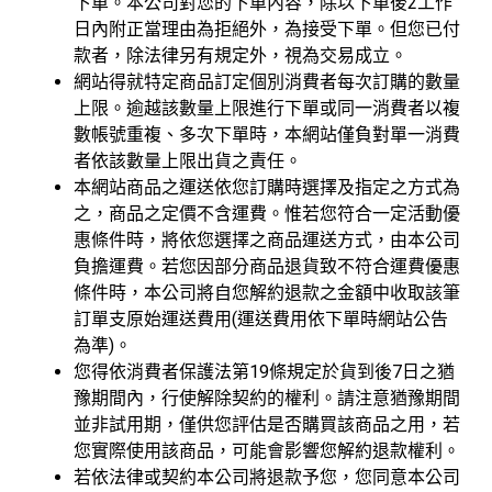
下單。本公司對您的下單內容，除以下單後2工作
日內附正當理由為拒絕外，為接受下單。但您已付
款者，除法律另有規定外，視為交易成立。
網站得就特定商品訂定個別消費者每次訂購的數量
上限。逾越該數量上限進行下單或同一消費者以複
數帳號重複、多次下單時，本網站僅負對單一消費
者依該數量上限出貨之責任。
本網站商品之運送依您訂購時選擇及指定之方式為
之，商品之定價不含運費。惟若您符合一定活動優
惠條件時，將依您選擇之商品運送方式，由本公司
負擔運費。若您因部分商品退貨致不符合運費優惠
條件時，本公司將自您解約退款之金額中收取該筆
訂單支原始運送費用(運送費用依下單時網站公告
為準)。
您得依消費者保護法第19條規定於貨到後7日之猶
豫期間內，行使解除契約的權利。請注意猶豫期間
並非試用期，僅供您評估是否購買該商品之用，若
您實際使用該商品，可能會影響您解約退款權利。
若依法律或契約本公司將退款予您，您同意本公司