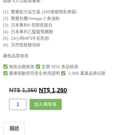
關鍵 6大功能營養素：️
(1). 雙重配方益生菌 (100億植物乳桿菌)
(2). 雙層包覆Omega-3 魚油粉
(3). 日本專利II 型膠原蛋白
(4). 日本專利乙醯葡萄糖胺
(5). 24小時APS牛初乳粉
(6). 天然型態酵母鋅
嚴格品質檢測
每批出廠檢測
定期 SGS 食品檢測
農業部動保司安全食用證明
1,000 萬產品責任險
NT$
1,350
NT$
1,260
加入購物車
描述