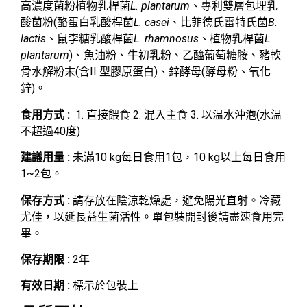
高濃度菌粉植物乳桿菌
L. plantarum
、專利雙層包埋乳
酸菌粉(酪蛋白乳酸桿菌
L. casei
、比菲德氏雷特氏菌
B.
lactis
、鼠李糖乳酸桿菌
L. rhamnosus
、植物乳桿菌
L.
plantarum
)、魚油粉、牛初乳粉、乙醯葡萄糖胺、豬軟
骨水解粉末(含II 型膠原蛋白)、鋅酵母(酵母粉、氧化
鋅)。
食用方式 :
1. 直接餵食 2. 混入主食 3. 以温水沖泡(水温
不超過40度)
建議用量 :
未滿10 kg每日食用1包，10 kg以上每日食用
1~2包。
保存方式 :
請存放在陰涼乾燥處，避免陽光直射。冷藏
尤佳，以延長益生菌活性。單包裝開封後請盡速食用完
畢。
保存期限 :
2年
有效日期 :
標示於包裝上