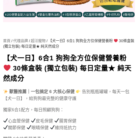
首頁
/
代理品牌
/
超汪寵物
/ 【犬一日】6合1 狗狗全方位保健營養粉
30條盒裝
(獨立包裝) 每日定量★ 純天然成分
【犬一日】6合1 狗狗全方位保健營養粉
30條盒裝 (獨立包裝) 每日定量★ 純天
然成分
獸醫推薦｜一包搞定 6 大核心保健
告別瓶瓶罐罐，每天一包
【犬一日】，給狗狗最完整的健康守護
獨家6合1配方，每日照顧狗狗：
心血管保健
皮毛保健
腸胃保健
關節保健
眼睛保健
維持抵抗力