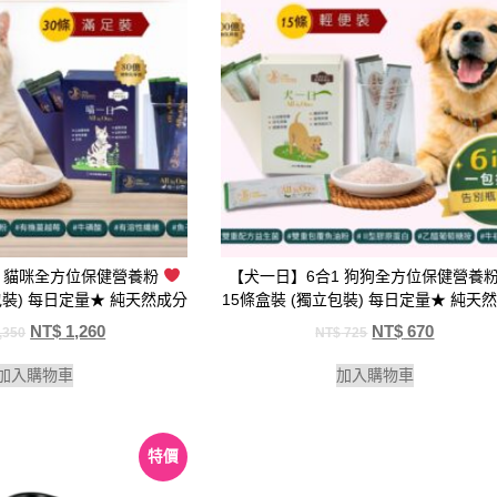
1 貓咪全方位保健營養粉
【犬一日】6合1 狗狗全方位保健營養
包裝) 每日定量★ 純天然成分
15條盒裝 (獨立包裝) 每日定量★ 純天
NT$
1,260
NT$
670
,350
NT$
725
加入購物車
加入購物車
特價