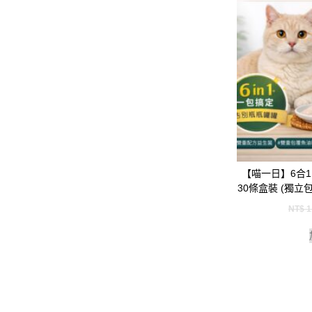
【喵一日】6合
30條盒裝 (獨立
NT$
1