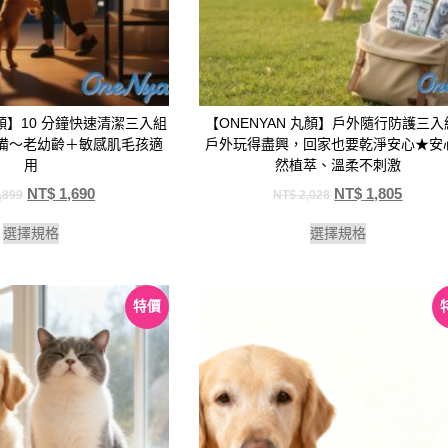
丸顏】10 分鐘快速清潔三入組
【ONENYAN 丸顏】戶外隨行防護三入組
必備～老幼齡＋敏感肌毛孩適
戶外玩得盡興，回家也要乾淨安心★安
用
然植萃、溫柔不刺激
NT$
1,690
NT$
1,805
,899
NT$
2,028
選擇規格
選擇規格
特價