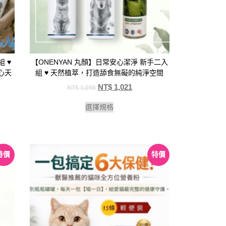
 ♥️
【ONENYAN 丸顏】日常安心潔淨 新手二入
心天
組 ♥️ 天然植萃，打造舔食無礙的純淨空間
NT$
1,021
NT$
1,098
選擇規格
特價
特價