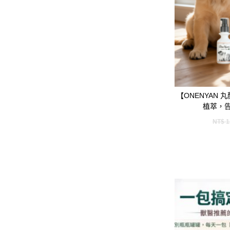
【ONENYAN 
植萃，
NT$
1