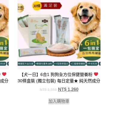
粉
【犬一日】6合1 狗狗全方位保健營養粉
然成分
30條盒裝 (獨立包裝) 每日定量★ 純天然成分
NT$
1,260
NT$
1,350
加入購物車