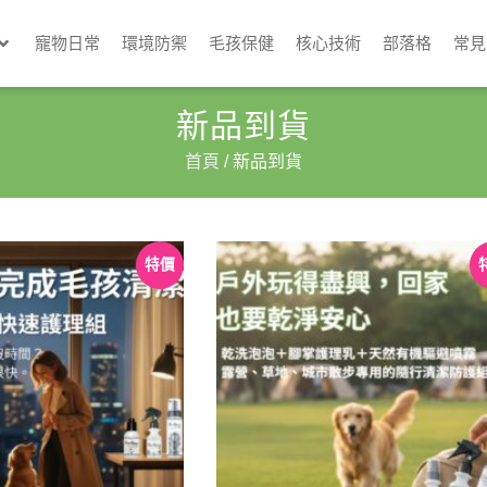
寵物日常
環境防禦
毛孩保健
核心技術
部落格
常見
新品到貨
首頁
/ 新品到貨
特價