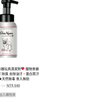
物食器玩具清潔劑
寵物食器
潔 除臭 去除油汙、蛋白質汙
★天然無毒 食入無妨
NT$
540
$
700
加入購物車