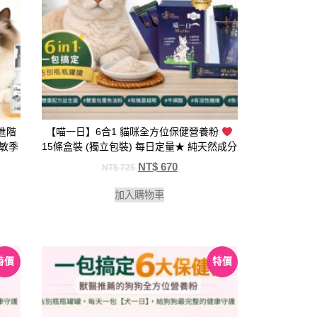
進階
【喵一日】6合1 貓咪全方位保健營養粉
過敏季
15條盒裝 (獨立包裝) 每日定量★ 純天然成分
NT$
670
NT$
725
加入購物車
特價
特價