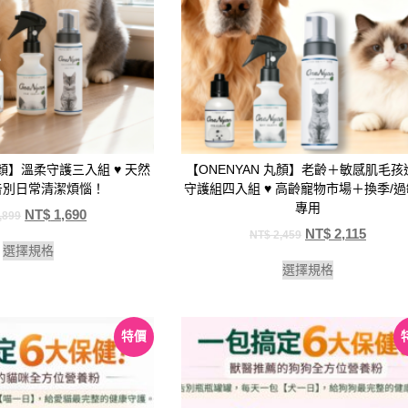
丸顏】溫柔守護三入組 ♥️ 天然
【ONENYAN 丸顏】老齡＋敏感肌毛孩
告別日常清潔煩惱！
守護組四入組 ♥️ 高齡寵物市場＋換季/
專用
NT$
1,690
,899
NT$
2,115
NT$
2,459
選擇規格
選擇規格
特價