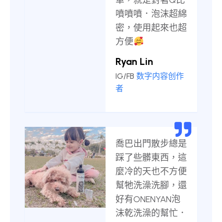
單，就是對著Q比
噴噴噴．泡沫超綿
密，使用起來也超
方便
Ryan Lin
IG/FB
数字内容创作
者
喬巴出門散步總是
踩了些髒東西，這
麼冷的天也不方便
幫牠洗澡洗腳，還
好有ONENYAN泡
沫乾洗澡的幫忙．