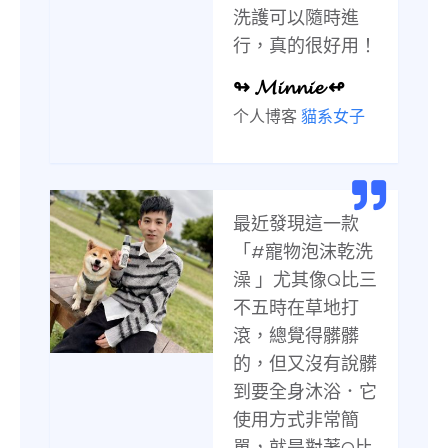
洗護可以隨時進
行，真的很好用！
↬ 𝓜𝓲𝓷𝓷𝓲𝓮 ↫
个人博客
貓系女子
最近發現這一款
「#寵物泡沫乾洗
澡 」尤其像Q比三
不五時在草地打
滾，總覺得髒髒
的，但又沒有說髒
到要全身沐浴．它
使用方式非常簡