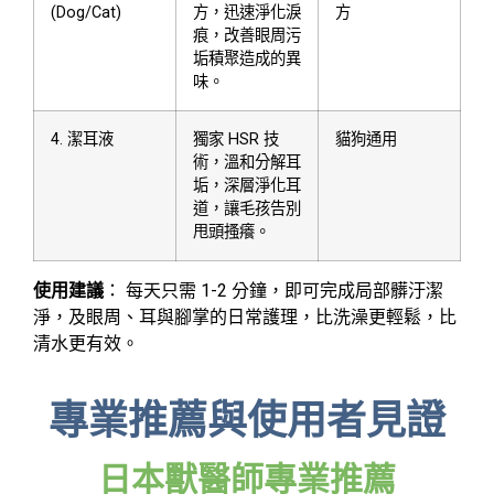
(Dog/Cat)
方，迅速淨化淚
方
痕，改善眼周污
垢積聚造成的異
味。
4. 潔耳液
獨家 HSR 技
貓狗通用
術，溫和分解耳
垢，深層淨化耳
道，讓毛孩告別
甩頭搔癢。
使用建議
：
每天只需 1-2 分鐘，即可完成局部髒汙潔
淨，及眼周、耳與腳掌的日常護理，比洗澡更輕鬆，比
清水更有效。
專業推薦與使用者見證
日本獸醫師專業推薦