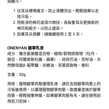
與髒污。
往耳朵裡噴幾次，防止液體流出。輕輕按摩以去
除污垢。
用乾淨的棉花或濕巾擦拭。為每隻耳朵更換新的
棉花和紙巾，以防止感染。
如果耳朵很髒，請連續使用 2 至 3 天。
ONENYAN 腳掌乳液
成分：複合氨基酸混合物、植物/穀物提取物（牡丹、
豌豆、阿爾卑斯杜鵑、蘋果）、荷荷巴油、茶籽油、天
然酵母菌β-葡聚醣、米糠油、茶葉提取物、香料
含量：50g
用途：寵物腳掌肉墊護理乳液．請在去除腳掌肉墊上的
污垢後使用，以護理寵物腳掌肉墊。取適量塗抹於腳掌
肉墊，輕輕按摩伸展。如果腳掌肉墊有毛，請在使用前
用剪刀剪掉。