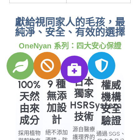
獻給視同家人的毛孩，最
純淨、安全、有效的選擇
OneNyan 系列：四大安心保證
日本
9 種
100%
權威
獨家
無添
天然
機構
HSRSystem
加設
由來
安全
技術
計
成分
驗證
源自醫療
絕不添加
採用植物
通過 SGS、
護理界的