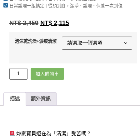
日常護理一組搞定 | 從頭到腳，潔淨、護理、保養一次到位
NT$
2,459
NT$
2,115
泡沫乾洗澡+淚痕清潔
加入購物車
描述
額外資訊
妳家寶貝還在為「清潔」受苦嗎？