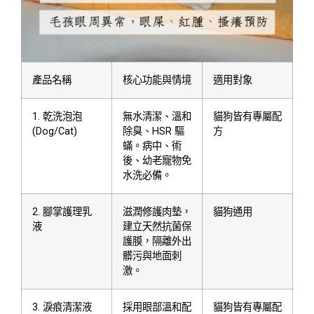
產品名稱
核心功能與情境
適用對象
1. 乾洗泡泡
無水清潔、溫和
貓狗皆有專屬配
(Dog/Cat)
除臭、HSR 驅
方
蟎。病中、術
後、幼老寵物免
水洗必備。
2. 腳掌護理乳
滋潤修護肉墊，
貓狗通用
液
建立天然抗菌保
護膜，隔離外出
髒污與地面刺
激。
3. 淚痕清潔液
採用眼部溫和配
貓狗皆有專屬配