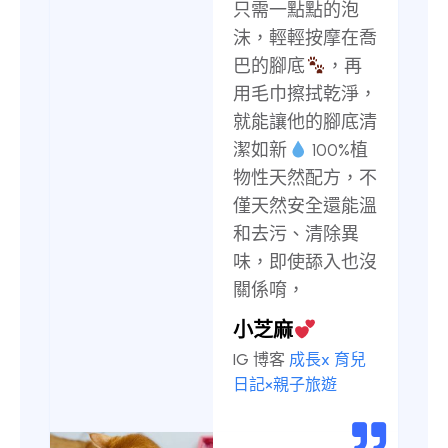
只需一點點的泡
沫，輕輕按摩在喬
巴的腳底
，再
用毛巾擦拭乾淨，
就能讓他的腳底清
潔如新
100%植
物性天然配方，不
僅天然安全還能溫
和去污、清除異
味，即使舔入也沒
關係唷，
小芝麻
IG 博客
成長x 育兒
日記×親子旅遊