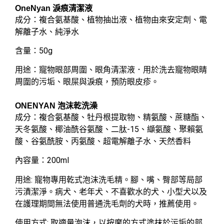
OneNyan 淚痕清潔液
成分：複合氨基酸、植物抽出液、植物由來安定劑、電
解離子水、純淨水
含量：50g
用途：寵物眼部周圍、眼角清潔液．用於洗去寵物眼睛
周圍的污垢、眼屎與淚痕，預防眼皮疹。
ONENYAN 泡沫乾洗澡
成分：複合氨基酸、牡丹根提取物、精氨酸、蔗糖酯、
天冬氨酸、椰油酰谷氨酸、二肽-15、纈氨酸、聚賴氨
酸、谷氨酰胺、丙氨酸、超電解離子水、天然香料
內容量：200ml
用途: 寵物專用乾式泡沫洗毛精。腳、嘴、臀部等局部
污漬潔淨。病犬、老年犬、不喜歡水的犬、小型犬以及
在護理期間無法使用普通洗毛劑的犬時，推薦使用。
使用方式: 取適量泡沫，以按摩的方式塗抹於污垢的部