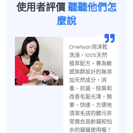
使用者評價
聽聽他們怎
麼說
OneNyan泡沫乾
洗澡，100%天然
植萃配方，專為敏
感族群設計的無添
加天然成分，消
毒、抗菌、除臭和
改善毛髮光澤，簡
單、快速、方便地
清潔毛孩的髒污非
常適合高齡貓和怕
水的貓貓使用喔！