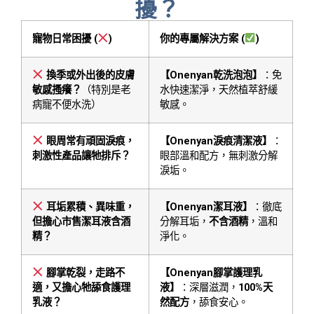
擾？
寵物日常困擾 (
)
你的專屬解決方案 (
)
換季或外出後的皮膚
【Onenyan乾洗泡泡】
：免
敏感搔癢？
（特別是老
水快速潔淨，天然植萃舒緩
病寵不便水洗）
敏感。
眼周常有頑固淚痕，
【Onenyan淚痕清潔液】
：
刺激性產品讓牠排斥？
眼部溫和配方，無刺激分解
淚垢。
耳垢累積、異味重，
【Onenyan潔耳液】
：徹底
但擔心市售潔耳液含酒
分解耳垢，
不含酒精
，溫和
精？
淨化。
腳掌乾裂，走路不
【Onenyan腳掌護理乳
適，又擔心牠舔食護理
液】
：深層滋潤，
100%天
乳液？
然配方
，舔食安心。