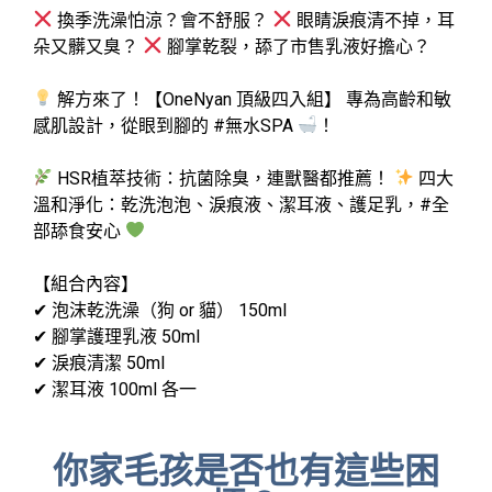
換季洗澡怕涼？會不舒服？
眼睛淚痕清不掉，耳
朵又髒又臭？
腳掌乾裂，舔了市售乳液好擔心？
解方來了！【OneNyan 頂級四入組】
專為
高齡和敏
感肌
設計，從眼到腳的 #無水SPA
！
HSR植萃技術
：抗菌除臭，連獸醫都推薦！
四大
溫和淨化
：乾洗泡泡、淚痕液、潔耳液、護足乳，#全
部舔食安心
【組合內容】
✔ 泡沫乾洗澡（狗 or 貓） 150ml
✔ 腳掌護理乳液 50ml
✔ 淚痕清潔 50ml
✔ 潔耳液 100ml 各一
你家毛孩是否也有這些困