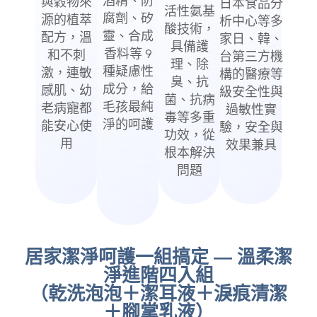
酒精、防
與穀物來
日本食品分
活性氨基
腐劑、矽
源的植萃
析中心等多
酸技術，
靈、合成
配方，溫
家日、韓、
具備護
香料等 9
和不刺
台第三方機
理、除
種疑慮性
激，連敏
構的醫療等
臭、抗
成分，給
感肌、幼
級安全性與
菌、抗病
毛孩最純
老病寵都
過敏性實
毒等多重
淨的呵護
能安心使
驗，安全與
功效，從
用
效果兼具
根本解決
問題
居家潔淨呵護一組搞定 — 溫柔潔
淨進階四入組
（乾洗泡泡＋潔耳液＋淚痕清潔
＋腳掌乳液）