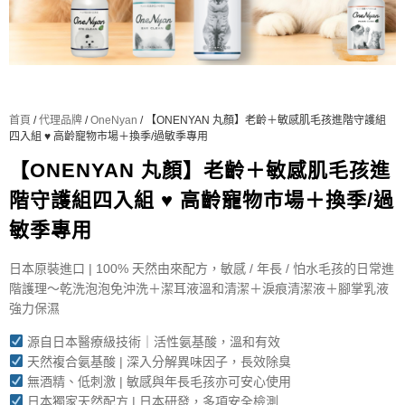
首頁
/
代理品牌
/
OneNyan
/ 【ONENYAN 丸顏】老齡＋敏感肌毛孩進階守護組
四入組 ♥️ 高齡寵物市場＋換季/過敏季專用
【ONENYAN 丸顏】老齡＋敏感肌毛孩進
階守護組四入組 ♥️ 高齡寵物市場＋換季/過
敏季專用
日本原裝進口 | 100% 天然由來配方，敏感 / 年長 / 怕水毛孩的日常進
階護理～乾洗泡泡免沖洗＋潔耳液溫和清潔＋淚痕清潔液＋腳掌乳液
強力保濕
源自日本醫療級技術｜活性氨基酸，溫和有效
天然複合氨基酸 | 深入分解異味因子，長效除臭
無酒精、低刺激 | 敏感與年長毛孩亦可安心使用
日本獨家天然配方 | 日本研發，多項安全檢測