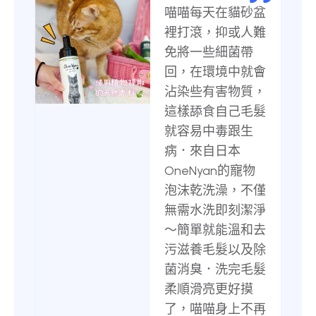
喵喵每天在貓砂盆
裡打滾，抑或人難
免將一些細菌帶
回，在環境中就會
沾染些有害物質，
這樣舔食自己毛髮
就容易中毒跟生
病．來自日本
OneNyan的寵物
泡沫乾洗澡，不僅
無需水洗即刻潔淨
～簡單就能溫和去
污滋養毛髮以及除
菌消臭．洗完毛髮
柔順滑亮更好摸
了，喵喵身上不再