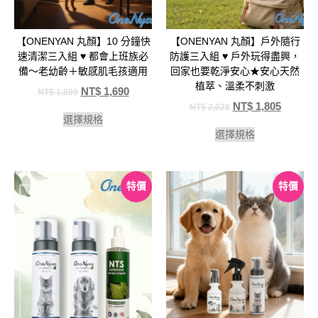
【ONENYAN 丸顏】10 分鐘快
【ONENYAN 丸顏】戶外隨行
速清潔三入組 ♥️ 都會上班族必
防護三入組 ♥️ 戶外玩得盡興，
備～老幼齡＋敏感肌毛孩適用
回家也要乾淨安心★安心天然
植萃、溫柔不刺激
NT$
1,690
NT$
1,899
NT$
1,805
NT$
2,028
選擇規格
選擇規格
特價
特價