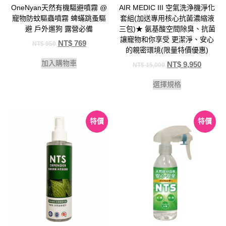
OneNyan天然有機驅避噴霧 @
AIR MEDIC III 空氣洗浄機淨化
寵物防蚊驅蟲噴霧 蜱蟎跳蚤驅
套組(加送專用核心抗菌濃縮液
避 戶外遛狗 露營必備
三包)★ 氨基酸空間除臭、抗菌
讓寵物和你享受 更潔淨、安心
NT$
769
NT$
950
的親密環境(限量特價優惠)
加入購物車
NT$
9,950
NT$
15,000
選擇規格
特價
特價