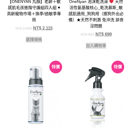
【ONENYAN 丸顏】老齡＋敏
OneNyan 泡沫乾洗澡
天然
感肌毛孩進階守護組四入組 ♥️
活性氨基酸核心_乾洗慕斯_敏
高齡寵物市場＋換季/過敏季專
感肌適用_狗狗用（遛狗外出必
用
備）★天然不刺激 免沖洗 舔食
沒問題
NT$
2,115
NT$
2,459
NT$
699
NT$
880
選擇規格
加入購物車
特價
特價