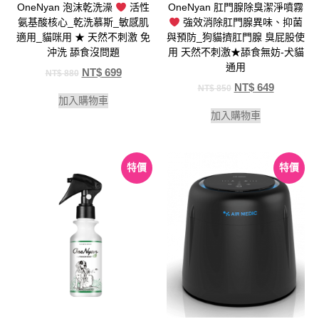
OneNyan 泡沫乾洗澡
活性
OneNyan 肛門腺除臭潔淨噴霧
氨基酸核心_乾洗慕斯_敏感肌
強效消除肛門腺異味、抑菌
適用_貓咪用 ★ 天然不刺激 免
與預防_狗貓擠肛門腺 臭屁股使
沖洗 舔食沒問題
用 天然不刺激★舔食無妨-犬貓
通用
NT$
699
NT$
880
NT$
649
NT$
850
加入購物車
加入購物車
特價
特價