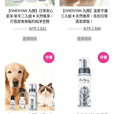
【ONENYAN 丸顏】日常安心
【ONENYAN 丸顏】溫柔守護
潔淨 新手二入組 ♥️ 天然植萃，
三入組 ♥️ 天然植萃，告別日常
打造舔食無礙的純淨空間
清潔煩惱！
NT$
1,021
NT$
1,690
NT$
1,098
NT$
1,899
選擇規格
選擇規格
特價
特價