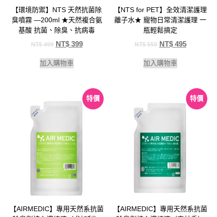
【環境防禦】NTS 天然抗菌除
【NTS for PET】全效清潔護理
臭噴霧 —200ml ★天然複合氨
離子水★ 寵物日常清潔護理 一
基酸 抗菌、除臭、抗病毒
瓶輕鬆搞定
NT$
399
NT$
495
NT$
499
NT$
550
加入購物車
加入購物車
特價
特價
【AIRMEDIC】專用天然系抗菌
【AIRMEDIC】專用天然系抗菌