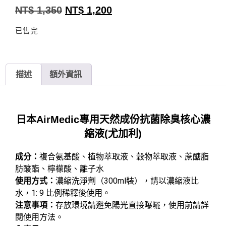
NT$
1,350
NT$
1,200
已售完
描述
額外資訊
日本AirMedic專用天然成份抗菌除臭核心濃
縮液(尤加利)
成分：
複合氨基酸、植物萃取液、穀物萃取液、蔗醣脂
肪酸酯、檸檬酸、離子水
使用方式：
濃縮洗淨劑（300ml裝），請以濃縮液比
水，1: 9 比例稀釋後使用。
注意事項：
存放環境請避免陽光直接曝曬，使用前請詳
閱使用方法。