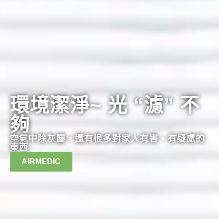
環境潔淨~ 光 “濾” 不
夠
空氣中除灰塵，還有很多對家人有害、有疑慮的
東西
AIRMEDIC