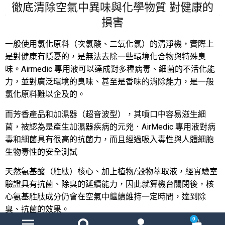
徹底清除空氣中異味與化學物質 對健康的
損害
一般使用氯化原料（次氯酸、二氧化氯）的清淨機，實際上
是對健康有隱憂的，是無法去除一些環境化合物與特殊臭
味。Airmedic 專用液可以達成對多種病毒、細菌的不活化能
力，並對廣泛環境的臭味、甚至是香味的消除能力，是一般
氯化原料難以企及的。
而芳香產品和加濕器（超音波型），其噴口中容易滋生細
菌，被認為是產生加濕器疾病的元兇．AirMedic 專用液對病
毒和細菌具有很高的抗菌力，而且經過吸入毒性與人體細胞
生物毒性的安全測試
天然氨基酸（胜肽）核心、加上植物/穀物萃取液，經實驗室
驗證具有抗菌、除臭的延續能力，因此就算機台關閉後，核
心氨基胜肽成分仍會在空氣中繼續維持一定時間，達到除
臭、抗菌的效果。