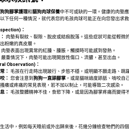
狗狗腳掌護理
和
貓狗肉球保養
中不可或缺的一環。健康的肉墊
以下任何一種情況，就代表您的毛孩肉球可能正在向您發出求救
spection)：
：
肉墊有裂紋、裂隙、脫皮或結痂脫落。這些症狀可能從輕微
出粉嫩的真皮層。
肉墊表面出現異常的紅腫、腫脹，觸摸時可能感到發熱。
嚴重情況下，肉墊可能出現開放性傷口、流膿，甚至出血。
al Observation)：
常：
毛孩在行走時出現跛行、步態不穩，或明顯不願走路、跳
咬：
您會注意到
狗狗一直舔腳掌
，或是貓咪過度舔舐、啃咬自
搔癢或疼痛的常見表現，若不加以制止，可能導致二次感染。
怠：
毛孩整體精神不佳，食慾下降，或是因為腳掌疼痛而變得
生活中，例如每天睡前或外出歸來後，花幾分鐘檢查牠們的四個