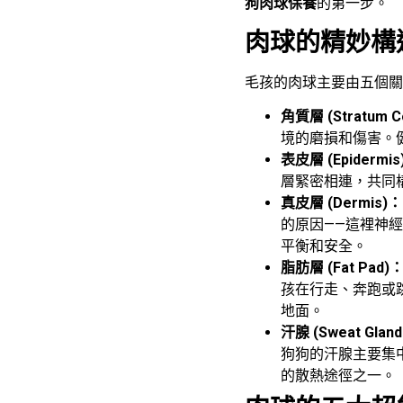
狗肉球保養
的第一步。
肉球的精妙構
毛孩的肉球主要由五個關
角質層 (Stratum 
境的磨損和傷害。
表皮層 (Epidermis
層緊密相連，共同
真皮層 (Dermis)：
的原因——這裡神
平衡和安全。
脂肪層 (Fat Pad)
孩在行走、奔跑或
地面。
汗腺 (Sweat Glan
狗狗的汗腺主要集
的散熱途徑之一。