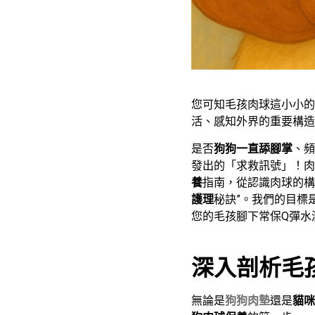
您可知毛孩肉球這小小的
活、感知外界的重要構造
是否
狗狗一直舔腳掌
、頻
發出的「求救訊號」！肉
養
指南，從認識肉球的構
護理
秘訣”。我們的目標
您的毛孩腳下常保Q彈水
深入剖析毛
無論是
狗狗肉墊
還是
貓咪