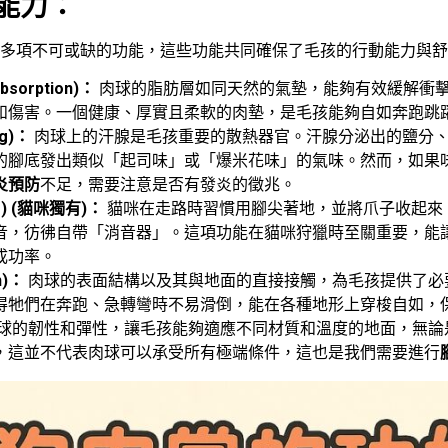
能力：
多項不可或缺的功能，這些功能共同確保了毛孩的行動能力與舒
sorption)：
肉球的脂肪層如同天然的氣墊，能夠有效緩解衝
和傷害。一個健康、厚實且柔軟的肉墊，是毛孩能夠自如奔跑跳
g)：
肉球上的汗腺是毛孩重要的散熱器官。汗腺分泌出的鹽分
的腳底發出類似「起司味」或「爆米花味」的氣味。然而，如果
炎預防
不足，需要注意是否有發炎的徵兆。
r) (貓咪獨有)：
貓咪在走路時習慣用腳尖著地，並將爪子收起來
音，彷彿自帶「消音器」。這項功能在貓咪狩獵時至關重要，能
成功率。
n)：
肉球的表面結構以及其與地面的直接接觸，為毛孩提供了必
得牠們在奔跑、急轉彎時不易滑倒，能在各種地形上穿梭自如，
球的韌性和彈性，讓毛孩能夠適應不同材質和溫度的地面，無論
，這並不代表肉球可以承受所有極端條件，這也是我們需要進行