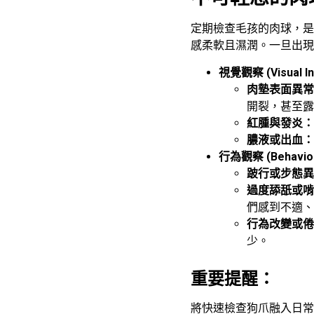
定期檢查毛孩的肉球，是
感柔軟且濕潤。一旦出現
視覺觀察 (Visual In
肉墊表面異常
開裂，甚至露
紅腫與發炎：
膿液或出血：
行為觀察 (Behavior
跛行或步態異
過度舔舐或啃
們感到不適、
行為改變或倦
少。
重要提醒：
將快速檢查狗爪融入日常