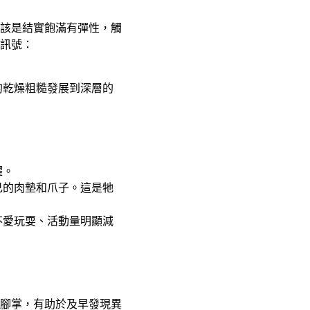
應該是結實飽滿有彈性，觸
訊號：
的乾燥粗糙發展到深層的
躍。
己的肉墊和爪子。這是牠
不愛玩耍、活動量明顯減
腳掌，有助於及早發現異