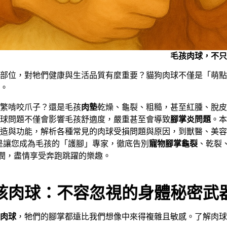
毛孩肉球，不只
部位，對牠們健康與生活品質有麼重要？貓狗肉球不僅是「萌點
。
繁啃咬爪子？還是毛孩
肉墊
乾燥、龜裂、粗糙，甚至紅腫、脫皮
球問題不僅會影響毛孩舒適度，嚴重甚至會導致
腳掌炎問題
。本
造與功能，解析各種常見的肉球受損問題與原因，到獸醫、美容
是讓您成為毛孩的「護腳」專家，徹底告別
寵物腳掌龜裂
、乾裂
潤，盡情享受奔跑跳躍的樂趣。
孩肉球：不容忽視的身體秘密武
肉球
，牠們的腳掌都遠比我們想像中來得複雜且敏感。了解肉球