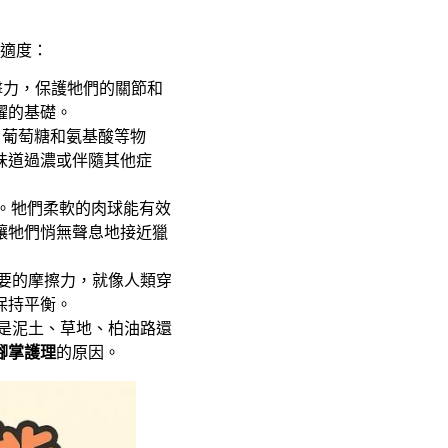
適度：
擊力，保護牠們的關節和
躍的基礎。
、葡萄糖和氨基酸等物
味道過濃或伴隨其他症
。牠們柔軟的肉球能有效
讓牠們悄無聲息地接近獵
要的摩擦力，就像人類穿
保持平衡。
是泥土、草地、柏油路還
腳掌護理
的原因。