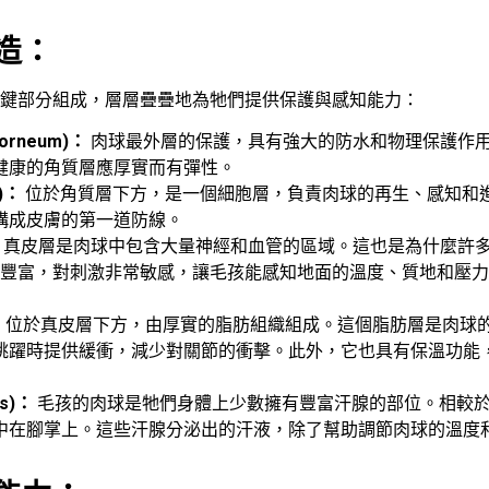
造：
鍵部分組成，層層疊疊地為牠們提供保護與感知能力：
Corneum)：
肉球最外層的保護，具有強大的防水和物理保護作
健康的角質層應厚實而有彈性。
)：
位於角質層下方，是一個細胞層，負責肉球的再生、感知和
構成皮膚的第一道防線。
真皮層是肉球中包含大量神經和血管的區域。這也是為什麼許
經豐富，對刺激非常敏感，讓毛孩能感知地面的溫度、質地和壓
：
位於真皮層下方，由厚實的脂肪組織組成。這個脂肪層是肉球
跳躍時提供緩衝，減少對關節的衝擊。此外，它也具有保溫功能
ds)：
毛孩的肉球是牠們身體上少數擁有豐富汗腺的部位。相較
中在腳掌上。這些汗腺分泌出的汗液，除了幫助調節肉球的溫度