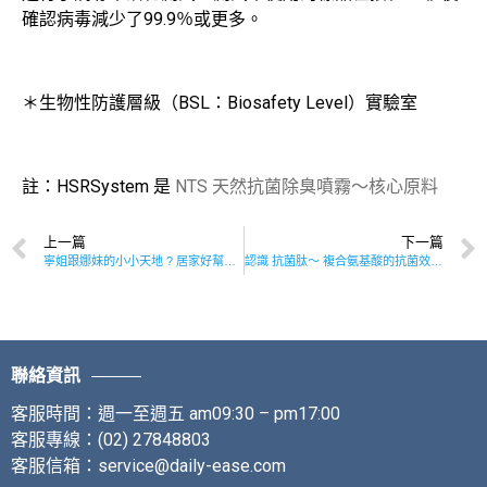
確認病毒減少了99.9％或更多。
＊生物性防護層級（BSL：Biosafety Level）實驗室
註：HSRSystem 是
NTS 天然抗菌除臭噴霧～核心原料
上一篇
下一篇
寧姐跟娜妹的小小天地 ? 居家好幫手~NTS天然抗菌除臭對策
認識 抗菌肽～ 複合氨基酸的抗菌效果！！
聯絡資訊
客服時間：週一至週五 am09:30 – pm17:00
客服專線：(02) 27848803
客服信箱：service@daily-ease.com