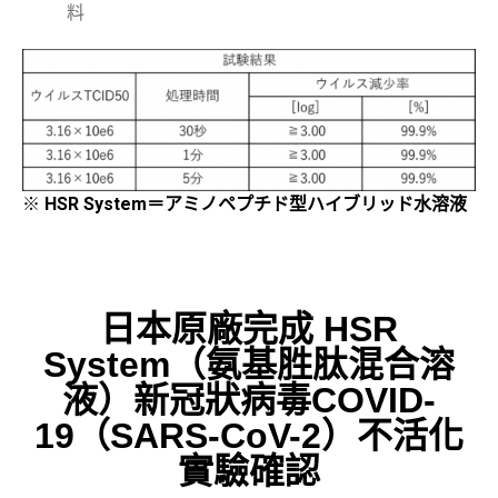
料
※
HSR System＝アミノペプチド型ハイブリッド水溶液
日本原廠完成 HSR
System（氨基胜肽混合溶
液）新冠狀病毒COVID-
19（SARS-CoV-2）不活化
實驗確認