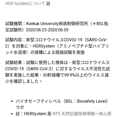
HSR Systemについて
註
試験機関：Konkuk University疾病制御研究所（＊BSL指
定試験所）2020.06.25-2020.06.30
試験内容：新型コロナウイルスCOVID-19（SARS-CoV-
2）を対象に、HSRSystem（アミノペプチド型ハイブリ
ッド水溶液）の接種による経過試験を実施
試験結果：試験に使用した検体は、新型コロナウイルス
COVID-19（SARS-CoV-2）に対するウイルス不活性化試
験を実施した結果、30秒接種で99.9%以上のウイルス減
少を確認しました。
バイオセーフティレベル（BSL：Biosafety Level）
ラボ
註：HSRSystem 是
NTS 天然抗菌除臭噴霧～核心原