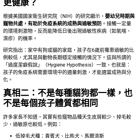
更健康？
根據美國國家衛生研究院（NIH）的研究顯示，
嬰幼兒時期與
寵物共處，有助於免疫系統的成熟與過敏預防
。接觸一定量
的環境刺激物，反而能降低日後出現過敏性疾病（如氣喘、
濕疹）的機率。
研究指出：家中有狗或貓的家庭，孩子在6歲前罹患過敏的比
例較低，尤其是與動物長期穩定接觸的情況下。這與所謂的
「過度潔癖假說」（Hygiene Hypothesis）一致，也就是：
孩子的免疫系統需要環境中的適量刺激，才能適當成熟與分
化。
真相二：不是每種貓狗都一樣，也
不是每個孩子體質都相同
許多家長不知道，其實有些寵物品種天生皮屑較少、掉毛較
少，過敏原也較低。例如：
低掉毛犬種：貴賓犬、比熊犬、馬爾濟斯