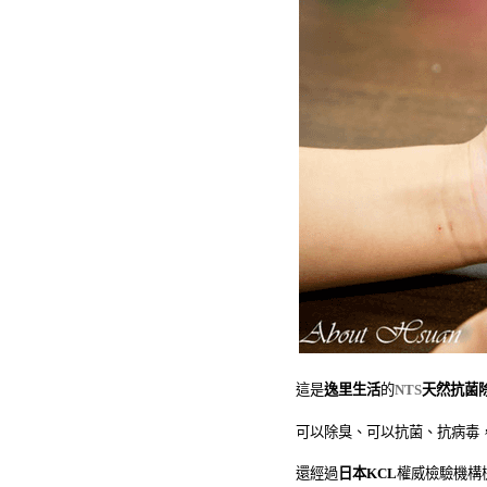
這是
逸里生活
的
NTS
天然抗菌
可以除臭、可以抗菌、抗病毒
還經過
日本
KCL
權威檢驗機構