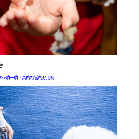
吧
!
拿來噴一噴，真的相當的好用啊
~