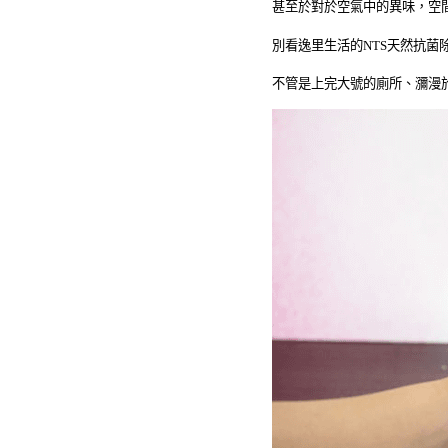
甚至於對於空氣中的異味，空
別看逸里生活的
NTS
天然抗菌
不管是上完大號的廁所、瀰漫