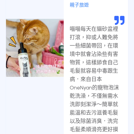
親子旅遊
喵喵每天在貓砂盆裡
打滾，抑或人難免將
一些細菌帶回，在環
境中就會沾染些有害
物質，這樣舔食自己
毛髮就容易中毒跟生
病．來自日本
OneNyan的寵物泡沫
乾洗澡，不僅無需水
洗即刻潔淨～簡單就
能溫和去污滋養毛髮
以及除菌消臭．洗完
毛髮柔順滑亮更好摸