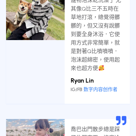
寵物泡沫乾洗澡 」尤
其像Q比三不五時在
草地打滾，總覺得髒
髒的，但又沒有說髒
到要全身沐浴．它使
用方式非常簡單，就
是對著Q比噴噴噴．
泡沫超綿密，使用起
來也超方便
Ryan Lin
IG/FB
数字内容创作者
喬巴出門散步總是踩