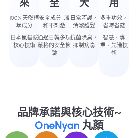
來
全
大
用
100% 天然植
安全成分 溫
日常呵護，
多重功效，
萃成分
和不刺激
清潔護髮
省時省錢
日本氨基酸
通過日韓多項
抗菌除臭，
智慧、專
核心技術
嚴格的安全檢
抑制病毒
業、先進技
驗
術
品牌承諾與核心技術~
OneNyan
丸顏