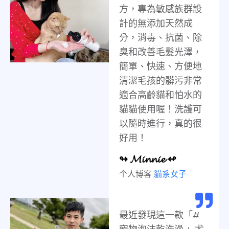
方，專為敏感族群設
計的無添加天然成
分，消毒、抗菌、除
臭和改善毛髮光澤，
簡單、快速、方便地
清潔毛孩的髒污非常
適合高齡貓和怕水的
貓貓使用喔！洗護可
以隨時進行，真的很
好用！
↬ 𝓜𝓲𝓷𝓷𝓲𝓮 ↫
个人博客
貓系女子
最近發現這一款「#