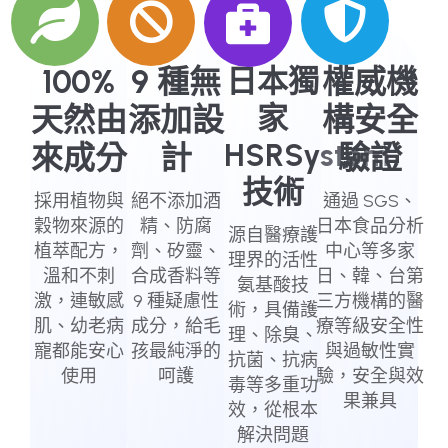
100%
9 種無
日本獨
權威機
家
天然由
添加設
構安全
HSRSystem
來成分
計
驗證
技術
採用植物與
絕不添加酒
通過 SGS、
穀物來源的
精、防腐
日本食品分析
源自醫療護
植萃配方，
劑、矽靈、
中心等多家
理界的活性
溫和不刺
合成香料等
日、韓、台第
氨基酸技
激，連敏感
9 種疑慮性
三方機構的醫
術，具備護
肌、幼老病
成分，給毛
療等級安全性
理、除臭、
寵都能安心
孩最純淨的
與過敏性實
抗菌、抗病
使用
呵護
驗，安全與效
毒等多重功
果兼具
效，從根本
解決問題