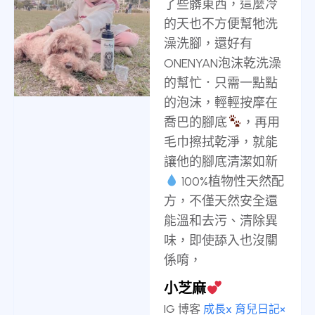
了些髒東西，這麼冷
的天也不方便幫牠洗
澡洗腳，還好有
ONENYAN泡沫乾洗澡
的幫忙．只需一點點
的泡沫，輕輕按摩在
喬巴的腳底
，再用
毛巾擦拭乾淨，就能
讓他的腳底清潔如新
100%植物性天然配
方，不僅天然安全還
能溫和去污、清除異
味，即使舔入也沒關
係唷，
小芝麻
IG 博客
成長x 育兒日記×